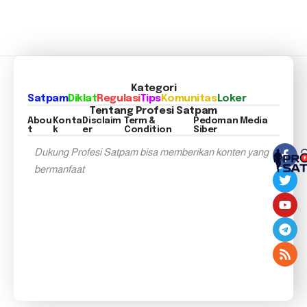
Kategori
Satpam
Diklat
Regulasi
Tips
Komunitas
Loker
Tentang Profesi Satpam
Abou
Konta
Disclaim
Term &
Pedoman Media
t
k
er
Condition
Siber
Dukung Profesi Satpam bisa memberikan konten yang
bermanfaat