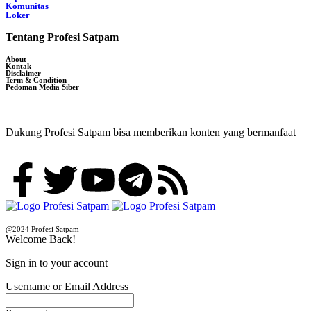
Komunitas
Loker
Tentang Profesi Satpam
About
Kontak
Disclaimer
Term & Condition
Pedoman Media Siber
Dukung Profesi Satpam bisa memberikan konten yang bermanfaat
@2024 Profesi Satpam
Welcome Back!
Sign in to your account
Username or Email Address