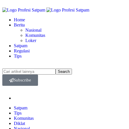
Home
Berita
Nasional
Komunitas
Loker
Satpam
Regulasi
Tips
Subscribe
Satpam
Tips
Komunitas
Diklat
Nasional