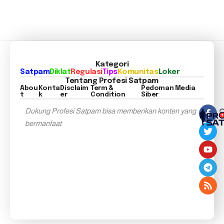
Kategori
Satpam
Diklat
Regulasi
Tips
Komunitas
Loker
Tentang Profesi Satpam
Abou
Konta
Disclaim
Term &
Pedoman Media
t
k
er
Condition
Siber
Dukung Profesi Satpam bisa memberikan konten yang
bermanfaat