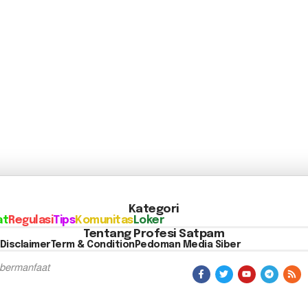
Kategori
at
Regulasi
Tips
Komunitas
Loker
Tentang Profesi Satpam
Disclaimer
Term & Condition
Pedoman Media Siber
 bermanfaat