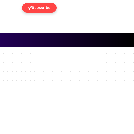
Subscribe