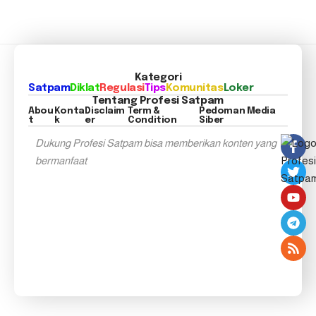
Kategori
Satpam
Diklat
Regulasi
Tips
Komunitas
Loker
Tentang Profesi Satpam
Abou
Konta
Disclaim
Term &
Pedoman Media
t
k
er
Condition
Siber
Dukung Profesi Satpam bisa memberikan konten yang
bermanfaat