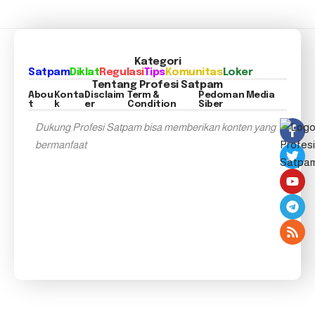
Kategori
Satpam
Diklat
Regulasi
Tips
Komunitas
Loker
Tentang Profesi Satpam
Abou
Konta
Disclaim
Term &
Pedoman Media
t
k
er
Condition
Siber
Dukung Profesi Satpam bisa memberikan konten yang
bermanfaat