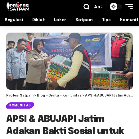
Aa
Regulasi
Diklat
Loker
Satpam
Tips
Komunit
Profesi Satpam
>
Blog
>
Berita
>
Komunitas
>
APSI & ABUJAPI Jatim Adakan Bakti Sosial untuk Satpam Jelang Nataru
KOMUNITAS
APSI & ABUJAPI Jatim
Adakan Bakti Sosial untuk