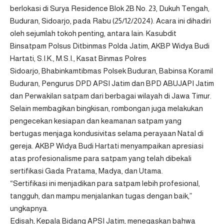
berlokasi di Surya Residence Blok 2B No. 23, Dukuh Tengah,
Buduran, Sidoarjo, pada Rabu (25/12/2024). Acara ini dihadiri
oleh sejumlah tokoh penting, antara lain: Kasubdit
Binsatpam Polsus Ditbinmas Polda Jatim, AKBP Widya Budi
Hartati, S.I.K., M.S.I., Kasat Binmas Polres
Sidoarjo, Bhabinkamtibmas Polsek Buduran, Babinsa Koramil
Buduran, Pengurus DPD APSI Jatim dan BPD ABUJAPI Jatim
dan Perwakilan satpam dari berbagai wilayah di Jawa Timur.
Selain membagikan bingkisan, rombongan juga melakukan
pengecekan kesiapan dan keamanan satpam yang
bertugas menjaga kondusivitas selama perayaan Natal di
gereja. AKBP Widya Budi Hartati menyampaikan apresiasi
atas profesionalisme para satpam yang telah dibekali
sertifikasi Gada Pratama, Madya, dan Utama.
“Sertifikasi ini menjadikan para satpam lebih profesional,
tangguh, dan mampu menjalankan tugas dengan baik,”
ungkapnya.
Edisah, Kepala Bidang APSI Jatim, menegaskan bahwa