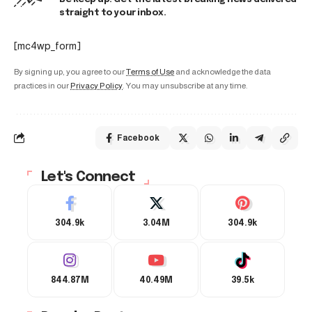
straight to your inbox.
[mc4wp_form]
By signing up, you agree to our
Terms of Use
and acknowledge the data
practices in our
Privacy Policy
. You may unsubscribe at any time.
Facebook
Let's Connect
304.9k
3.04M
304.9k
844.87M
40.49M
39.5k