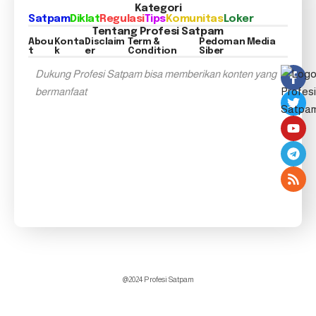
Kategori
Satpam
Diklat
Regulasi
Tips
Komunitas
Loker
Tentang Profesi Satpam
Abou
Konta
Disclaim
Term &
Pedoman Media
t
k
er
Condition
Siber
Dukung Profesi Satpam bisa memberikan konten yang
bermanfaat
@2024 Profesi Satpam