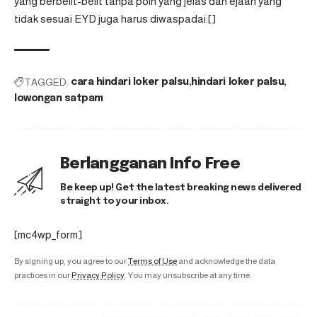
yang berbelit-belit tanpa poin yang jelas dan ejaan yang
tidak sesuai EYD juga harus diwaspadai.[]
TAGGED:
cara hindari loker palsu
hindari loker palsu
lowongan satpam
Berlangganan Info Free
Be keep up! Get the latest breaking news delivered
straight to your inbox.
[mc4wp_form]
By signing up, you agree to our
Terms of Use
and acknowledge the data
practices in our
Privacy Policy
. You may unsubscribe at any time.